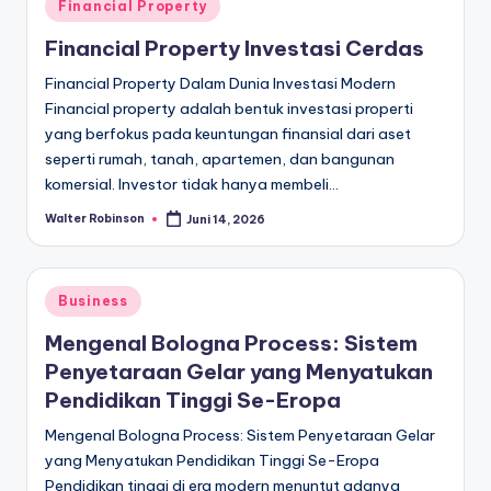
Posted
Financial Property
in
Financial Property Investasi Cerdas
Financial Property Dalam Dunia Investasi Modern
Financial property adalah bentuk investasi properti
yang berfokus pada keuntungan finansial dari aset
seperti rumah, tanah, apartemen, dan bangunan
komersial. Investor tidak hanya membeli…
Walter Robinson
Juni 14, 2026
Posted
by
Posted
Business
in
Mengenal Bologna Process: Sistem
Penyetaraan Gelar yang Menyatukan
Pendidikan Tinggi Se-Eropa
Mengenal Bologna Process: Sistem Penyetaraan Gelar
yang Menyatukan Pendidikan Tinggi Se-Eropa
Pendidikan tinggi di era modern menuntut adanya