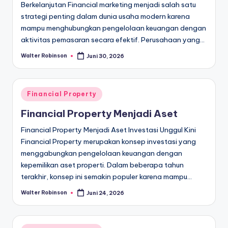
Berkelanjutan Financial marketing menjadi salah satu
strategi penting dalam dunia usaha modern karena
mampu menghubungkan pengelolaan keuangan dengan
aktivitas pemasaran secara efektif. Perusahaan yang…
Walter Robinson
Juni 30, 2026
Posted
by
Posted
Financial Property
in
Financial Property Menjadi Aset
Financial Property Menjadi Aset Investasi Unggul Kini
Financial Property merupakan konsep investasi yang
menggabungkan pengelolaan keuangan dengan
kepemilikan aset properti. Dalam beberapa tahun
terakhir, konsep ini semakin populer karena mampu…
Walter Robinson
Juni 24, 2026
Posted
by