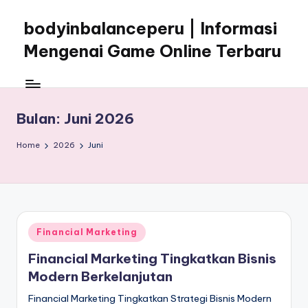
bodyinbalanceperu | Informasi
Skip
to
Mengenai Game Online Terbaru
content
Informasi
Mengenai
Game
Bulan:
Juni 2026
Online
Terbaru
Home
2026
Juni
Posted
Financial Marketing
in
Financial Marketing Tingkatkan Bisnis
Modern Berkelanjutan
Financial Marketing Tingkatkan Strategi Bisnis Modern