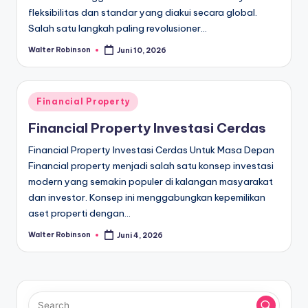
fleksibilitas dan standar yang diakui secara global.
Salah satu langkah paling revolusioner…
Walter Robinson
Juni 10, 2026
Posted
by
Posted
Financial Property
in
Financial Property Investasi Cerdas
Financial Property Investasi Cerdas Untuk Masa Depan
Financial property menjadi salah satu konsep investasi
modern yang semakin populer di kalangan masyarakat
dan investor. Konsep ini menggabungkan kepemilikan
aset properti dengan…
Walter Robinson
Juni 4, 2026
Posted
by