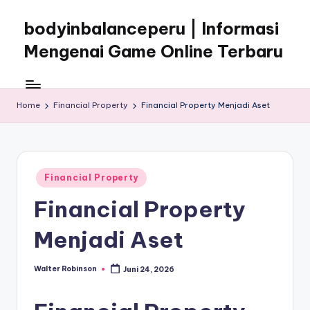
bodyinbalanceperu | Informasi
Skip
to
Mengenai Game Online Terbaru
content
Informasi
Mengenai
Game
Home
Financial Property
Financial Property Menjadi Aset
Online
Terbaru
Posted
Financial Property
in
Financial Property
Menjadi Aset
Walter Robinson
Juni 24, 2026
Posted
by