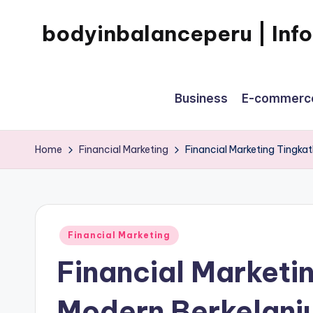
bodyinbalanceperu | Inf
Skip
to
Informasi
content
Mengenai
Business
E-commerc
Game
Online
Terbaru
Home
Financial Marketing
Financial Marketing Tingkat
Posted
Financial Marketing
in
Financial Marketi
Modern Berkelanj