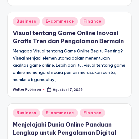
by
Posted
Business
E-commerce
Finance
in
Visual tentang Game Online Inovasi
Grafis Tren dan Pengalaman Bermain
Mengapa Visual tentang Game Online Begitu Penting?
Visual menjadi elemen utama dalam menentukan
kualitas game online. Lebih dari itu, visual tentang game
online memengaruhi cara pemain merasakan cerita,
menikmati gameplay,…
Walter Robinson
Agustus 17, 2025
Posted
by
Posted
Business
E-commerce
Finance
in
Menjelajahi Dunia Online Panduan
Lengkap untuk Pengalaman Digital