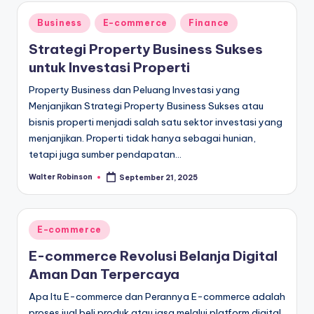
Posted
Business
E-commerce
Finance
in
Strategi Property Business Sukses
untuk Investasi Properti
Property Business dan Peluang Investasi yang
Menjanjikan Strategi Property Business Sukses atau
bisnis properti menjadi salah satu sektor investasi yang
menjanjikan. Properti tidak hanya sebagai hunian,
tetapi juga sumber pendapatan…
Walter Robinson
September 21, 2025
Posted
by
Posted
E-commerce
in
E-commerce Revolusi Belanja Digital
Aman Dan Terpercaya
Apa Itu E-commerce dan Perannya E-commerce adalah
proses jual beli produk atau jasa melalui platform digital.