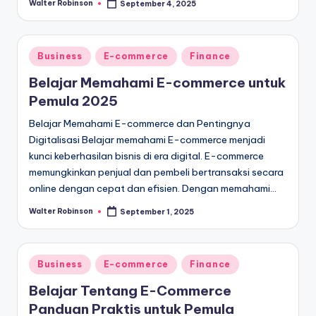
Walter Robinson
September 4, 2025
Posted
by
Posted
Business
E-commerce
Finance
in
Belajar Memahami E-commerce untuk
Pemula 2025
Belajar Memahami E-commerce dan Pentingnya
Digitalisasi Belajar memahami E-commerce menjadi
kunci keberhasilan bisnis di era digital. E-commerce
memungkinkan penjual dan pembeli bertransaksi secara
online dengan cepat dan efisien. Dengan memahami…
Walter Robinson
September 1, 2025
Posted
by
Posted
Business
E-commerce
Finance
in
Belajar Tentang E-Commerce
Panduan Praktis untuk Pemula