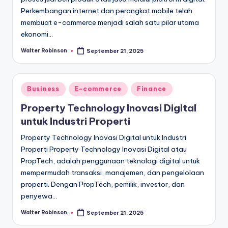
Perkembangan internet dan perangkat mobile telah
membuat e-commerce menjadi salah satu pilar utama
ekonomi…
Walter Robinson
September 21, 2025
Posted
by
Posted
Business
E-commerce
Finance
in
Property Technology Inovasi Digital
untuk Industri Properti
Property Technology Inovasi Digital untuk Industri
Properti Property Technology Inovasi Digital atau
PropTech, adalah penggunaan teknologi digital untuk
mempermudah transaksi, manajemen, dan pengelolaan
properti. Dengan PropTech, pemilik, investor, dan
penyewa…
Walter Robinson
September 21, 2025
Posted
by