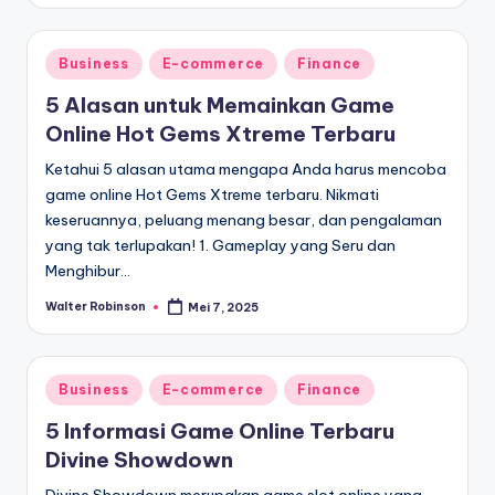
Posted
Business
E-commerce
Finance
in
5 Alasan untuk Memainkan Game
Online Hot Gems Xtreme Terbaru
Ketahui 5 alasan utama mengapa Anda harus mencoba
game online Hot Gems Xtreme terbaru. Nikmati
keseruannya, peluang menang besar, dan pengalaman
yang tak terlupakan! 1. Gameplay yang Seru dan
Menghibur…
Walter Robinson
Mei 7, 2025
Posted
by
Posted
Business
E-commerce
Finance
in
5 Informasi Game Online Terbaru
Divine Showdown