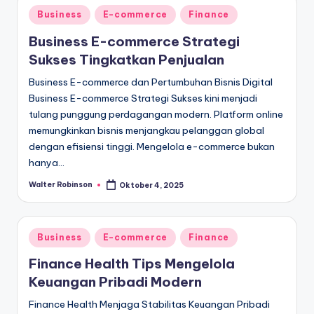
Posted
Business
E-commerce
Finance
in
Business E-commerce Strategi
Sukses Tingkatkan Penjualan
Business E-commerce dan Pertumbuhan Bisnis Digital
Business E-commerce Strategi Sukses kini menjadi
tulang punggung perdagangan modern. Platform online
memungkinkan bisnis menjangkau pelanggan global
dengan efisiensi tinggi. Mengelola e-commerce bukan
hanya…
Walter Robinson
Oktober 4, 2025
Posted
by
Posted
Business
E-commerce
Finance
in
Finance Health Tips Mengelola
Keuangan Pribadi Modern
Finance Health Menjaga Stabilitas Keuangan Pribadi