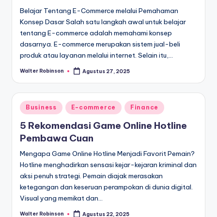
Belajar Tentang E-Commerce melalui Pemahaman
Konsep Dasar Salah satu langkah awal untuk belajar
tentang E-commerce adalah memahami konsep
dasarnya. E-commerce merupakan sistem jual-beli
produk atau layanan melalui internet. Selain itu,…
Walter Robinson
Agustus 27, 2025
Posted
by
Posted
Business
E-commerce
Finance
in
5 Rekomendasi Game Online Hotline
Pembawa Cuan
Mengapa Game Online Hotline Menjadi Favorit Pemain?
Hotline menghadirkan sensasi kejar-kejaran kriminal dan
aksi penuh strategi. Pemain diajak merasakan
ketegangan dan keseruan perampokan di dunia digital.
Visual yang memikat dan…
Walter Robinson
Agustus 22, 2025
Posted