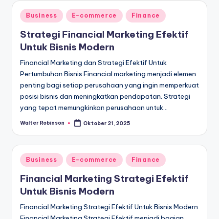
Posted
Business
E-commerce
Finance
in
Strategi Financial Marketing Efektif
Untuk Bisnis Modern
Financial Marketing dan Strategi Efektif Untuk
Pertumbuhan Bisnis Financial marketing menjadi elemen
penting bagi setiap perusahaan yang ingin memperkuat
posisi bisnis dan meningkatkan pendapatan. Strategi
yang tepat memungkinkan perusahaan untuk…
Walter Robinson
Oktober 21, 2025
Posted
by
Posted
Business
E-commerce
Finance
in
Financial Marketing Strategi Efektif
Untuk Bisnis Modern
Financial Marketing Strategi Efektif Untuk Bisnis Modern
Financial Marketing Strategi Efektif menjadi bagian