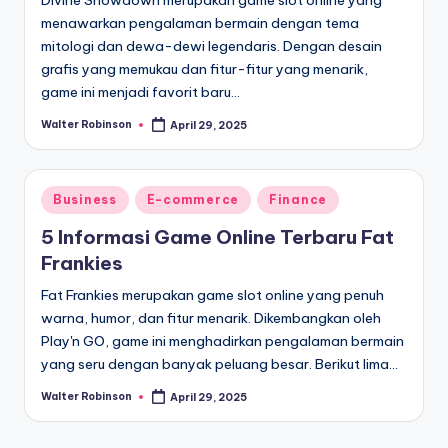
Divine Showdown merupakan game slot online yang
menawarkan pengalaman bermain dengan tema
mitologi dan dewa-dewi legendaris. Dengan desain
grafis yang memukau dan fitur-fitur yang menarik,
game ini menjadi favorit baru…
Walter Robinson
April 29, 2025
Posted
by
Posted
Business
E-commerce
Finance
in
5 Informasi Game Online Terbaru Fat
Frankies
Fat Frankies merupakan game slot online yang penuh
warna, humor, dan fitur menarik. Dikembangkan oleh
Play'n GO, game ini menghadirkan pengalaman bermain
yang seru dengan banyak peluang besar. Berikut lima…
Walter Robinson
April 29, 2025
Posted
by