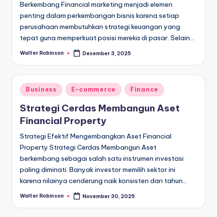
Berkembang Financial marketing menjadi elemen
penting dalam perkembangan bisnis karena setiap
perusahaan membutuhkan strategi keuangan yang
tepat guna memperkuat posisi mereka di pasar. Selain…
Walter Robinson
Desember 3, 2025
Posted
by
Posted
Business
E-commerce
Finance
in
Strategi Cerdas Membangun Aset
Financial Property
Strategi Efektif Mengembangkan Aset Financial
Property Strategi Cerdas Membangun Aset
berkembang sebagai salah satu instrumen investasi
paling diminati. Banyak investor memilih sektor ini
karena nilainya cenderung naik konsisten dari tahun…
Walter Robinson
November 30, 2025
Posted
by