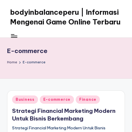
bodyinbalanceperu | Informasi
Skip
to
Mengenai Game Online Terbaru
content
Informasi
Mengenai
Game
E-commerce
Online
Terbaru
Home
E-commerce
Posted
Business
E-commerce
Finance
in
Strategi Financial Marketing Modern
Untuk Bisnis Berkembang
Strategi Financial Marketing Modern Untuk Bisnis