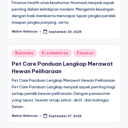
Finance health atau kesehatan finansial menjadi aspek
penting dalam kehidupan modern. Mengelola keuangan
dengan baik membantu mencapai tujuan jangka pendek
maupun jangka panjang, serta…
Walter Robinson
September 29, 2025
Posted
by
Posted
Business
E-commerce
Finance
in
Pet Care Panduan Lengkap Merawat
Hewan Peliharaan
Pet Care Panduan Lengkap Merawat Hewan Peliharaan
Pet Care Panduan Lengkap menjadi aspek penting bagi
setiap pemilik hewan peliharaan. Dengan perawatan
yang tepat, hewan tetap sehat, aktif, dan bahagia.
Selain…
Walter Robinson
September 27, 2025
Posted
by