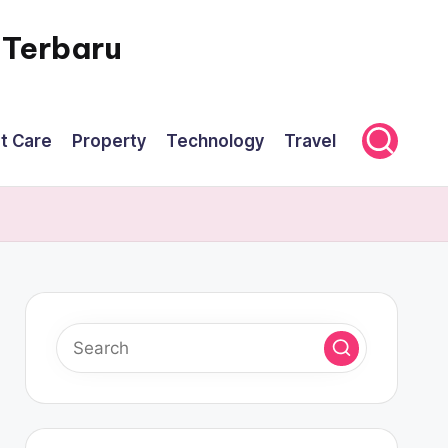
 Terbaru
t Care
Property
Technology
Travel