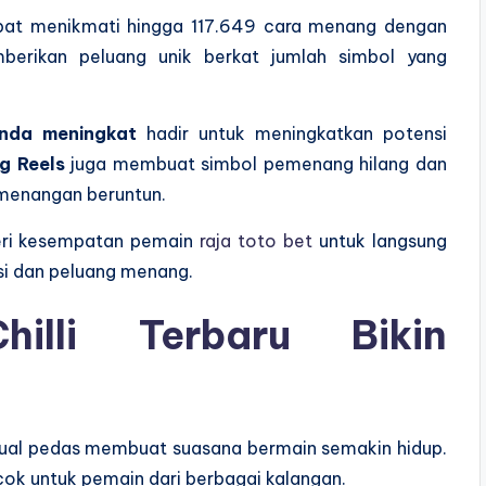
pat menikmati hingga 117.649 cara menang dengan
erikan peluang unik berkat jumlah simbol yang
nda meningkat
hadir untuk meningkatkan potensi
g Reels
juga membuat simbol pemenang hilang dan
emenangan beruntun.
i kesempatan pemain
raja toto bet
untuk langsung
si dan peluang menang.
illi Terbaru Bikin
isual pedas membuat suasana bermain semakin hidup.
cok untuk pemain dari berbagai kalangan.