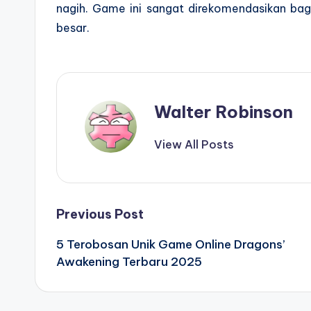
nagih. Game ini sangat direkomendasikan bag
besar.
Walter Robinson
View All Posts
Post
Previous Post
5 Terobosan Unik Game Online Dragons’
navigation
Awakening Terbaru 2025