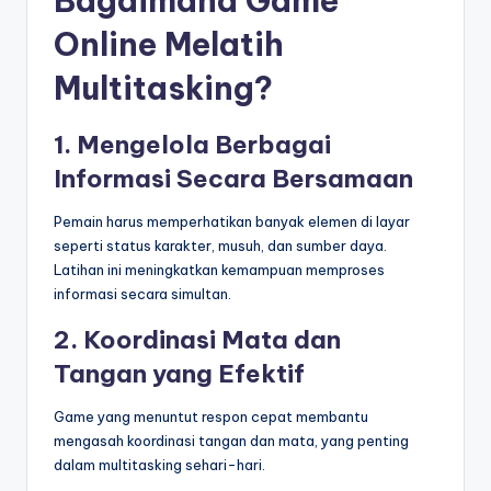
Bagaimana Game
Online Melatih
Multitasking?
1.
Mengelola Berbagai
Informasi Secara Bersamaan
Pemain harus memperhatikan banyak elemen di layar
seperti status karakter, musuh, dan sumber daya.
Latihan ini meningkatkan kemampuan memproses
informasi secara simultan.
2.
Koordinasi Mata dan
Tangan yang Efektif
Game yang menuntut respon cepat membantu
mengasah koordinasi tangan dan mata, yang penting
dalam multitasking sehari-hari.