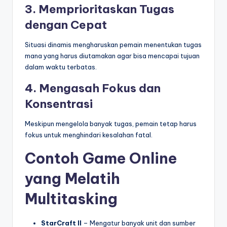
3.
Memprioritaskan Tugas
dengan Cepat
Situasi dinamis mengharuskan pemain menentukan tugas
mana yang harus diutamakan agar bisa mencapai tujuan
dalam waktu terbatas.
4.
Mengasah Fokus dan
Konsentrasi
Meskipun mengelola banyak tugas, pemain tetap harus
fokus untuk menghindari kesalahan fatal.
Contoh Game Online
yang Melatih
Multitasking
StarCraft II
– Mengatur banyak unit dan sumber