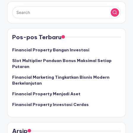
Pos-pos Terbaru
Financial Property Bangun Investasi
Slot Multiplier Panduan Bonus Maksimal Setiap
Putaran
Financial Marketing Tingkatkan Bisnis Modern
Berkelanjutan
Financial Property Menjadi Aset
Financial Property Investasi Cerdas
Arsip