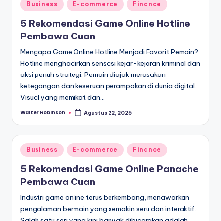
Posted
Business
E-commerce
Finance
in
5 Rekomendasi Game Online Hotline
Pembawa Cuan
Mengapa Game Online Hotline Menjadi Favorit Pemain?
Hotline menghadirkan sensasi kejar-kejaran kriminal dan
aksi penuh strategi. Pemain diajak merasakan
ketegangan dan keseruan perampokan di dunia digital.
Visual yang memikat dan…
Walter Robinson
Agustus 22, 2025
Posted
by
Posted
Business
E-commerce
Finance
in
5 Rekomendasi Game Online Panache
Pembawa Cuan
Industri game online terus berkembang, menawarkan
pengalaman bermain yang semakin seru dan interaktif.
Salah satu seri yang kini banyak dibicarakan adalah