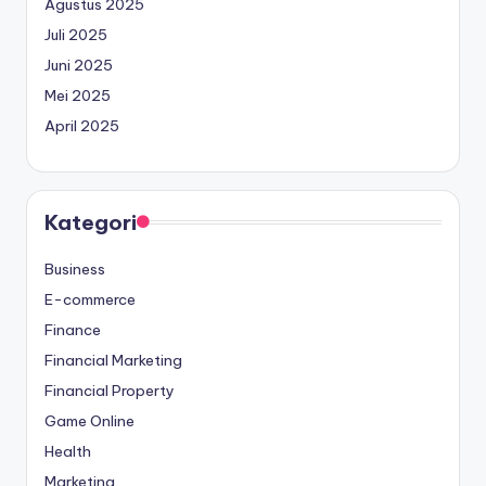
Agustus 2025
Juli 2025
Juni 2025
Mei 2025
April 2025
Kategori
Business
E-commerce
Finance
Financial Marketing
Financial Property
Game Online
Health
Marketing