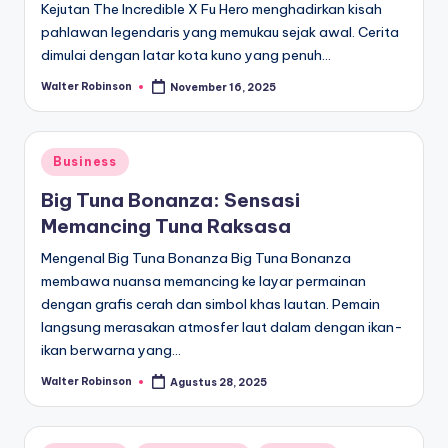
Kejutan The Incredible X Fu Hero menghadirkan kisah
pahlawan legendaris yang memukau sejak awal. Cerita
dimulai dengan latar kota kuno yang penuh…
Walter Robinson
November 16, 2025
Posted
by
Posted
Business
in
Big Tuna Bonanza: Sensasi
Memancing Tuna Raksasa
Mengenal Big Tuna Bonanza Big Tuna Bonanza
membawa nuansa memancing ke layar permainan
dengan grafis cerah dan simbol khas lautan. Pemain
langsung merasakan atmosfer laut dalam dengan ikan-
ikan berwarna yang…
Walter Robinson
Agustus 28, 2025
Posted
by