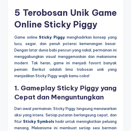
by
5 Terobosan Unik Game
Online Sticky Piggy
Game online
Sticky Piggy
menghadirkan konsep yang
lucu, segar, dan penuh potensi kemenangan besar.
Dengan latar dunia babi pencuri yang nakal, permainan ini
menggabungkan visual menggemaskan dan mekanisme
modern. Tak heran, game ini menjadi favorit banyak
pemain. Berikut adalah lima trobosan unik yang
menjadikan Sticky Piggy wajib kamu coba!
1.
Gameplay Sticky Piggy yang
Cepat dan Menguntungkan
Dari awal permainan, Sticky Piggy langsung menawarkan
aksi yang intens. Setiap putaran berlangsung cepat, dan
fitur
Sticky Symbols
hadir untuk meningkatkan peluang
menang. Mekanisme ini membuat setiap sesi bermain