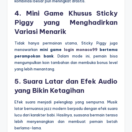
kombinasi besar pun meningkat drastis.
4.
Mini Game Khusus Sticky
Piggy yang Menghadirkan
Variasi Menarik
Tidak hanya permainan utama, Sticky Piggy juga
menawarkan
mini game
login monaco99
bertema
perampokan bank
. Dalam mode ini, pemain bisa
mengumpulkan koin tambahan dan membuka bonus level
yang lebih menantang.
5.
Suara Latar dan Efek Audio
yang Bikin Ketagihan
Efek suara menjadi pelengkap yang sempurna. Musik
latar bernuansa jazz modern berpadu dengan efek suara
lucu dari karakter babi. Hasilnya, suasana bermain terasa
lebih menyenangkan dan membuat pemain betah
berlama-lama.