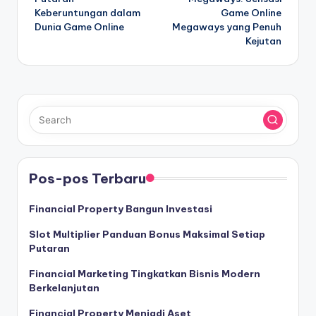
Keberuntungan dalam
Game Online
Dunia Game Online
Megaways yang Penuh
Kejutan
Pos-pos Terbaru
Financial Property Bangun Investasi
Slot Multiplier Panduan Bonus Maksimal Setiap
Putaran
Financial Marketing Tingkatkan Bisnis Modern
Berkelanjutan
Financial Property Menjadi Aset