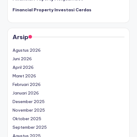
Financial Property Investasi Cerdas
Arsip
Agustus 2026
Juni 2026
April 2026
Maret 2026
Februari 2026
Januari 2026
Desember 2025
November 2025
Oktober 2025
September 2025
Agustus 2025